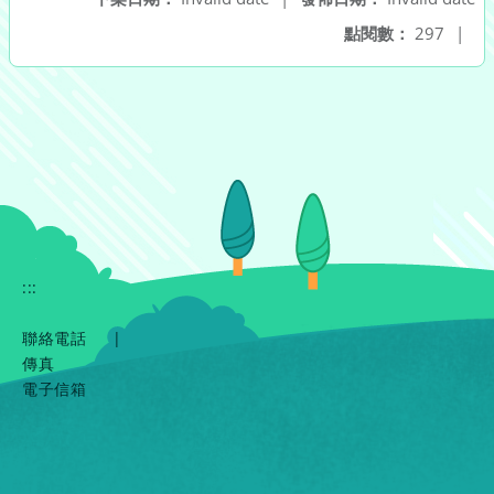
點閱數：
297
|
:::
聯絡電話
|
傳真
電子信箱