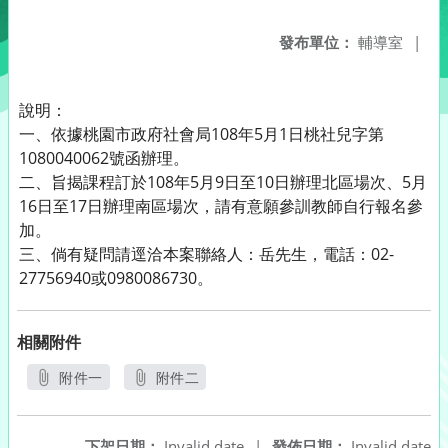
發布單位：
輔導室
|
說明：
一、依據桃園市政府社會局108年5月1日桃社兒字第
1080040062號函辦理。
二、旨揭課程訂於108年5月9日至10日辦理北區場次、5月
16日至17日辦理南區場次，請有意願參訓教師自行報名參
加。
三、倘有疑問請逕洽本案聯絡人：岳先生，電話：02-
27756940或0980086730。
相關附件
附件一
附件二
另開新視窗
另開新視窗
下架日期：
Invalid date
|
發佈日期：
Invalid date