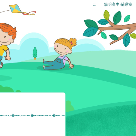
:::
陽明高中 輔導室