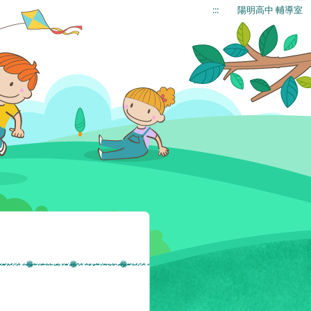
:::
陽明高中 輔導室