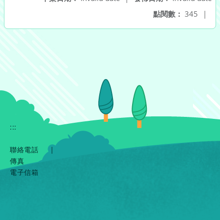
點閱數：
345
|
:::
聯絡電話
|
傳真
電子信箱