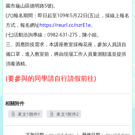
園市龜山區德明路5號)。
(六)報名期間：即日起至109年5月22日(五)止，採線上報名
方式，報名網址
https://reurl.cc/nzrE1e
。
(七)活動洽詢專線：0982-631-275，陳小姐。
三、因應防疫需求，本講座教室採梅花座，參加人員請自
備口罩，進入教室前，將由現場工作人員量測額溫並提供
消毒酒精。
(要參與的同學請自行請假前往)
相關附件
來文1附件1
來文1附件2
另開新視窗
另開新視窗
下架日期：
Invalid date
|
發佈日期：
Invalid date