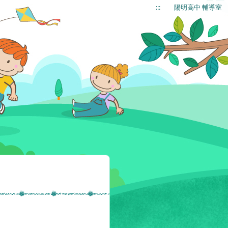
:::
陽明高中 輔導室