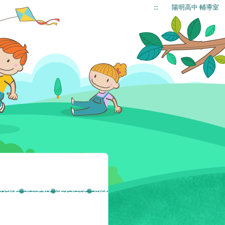
:::
陽明高中 輔導室