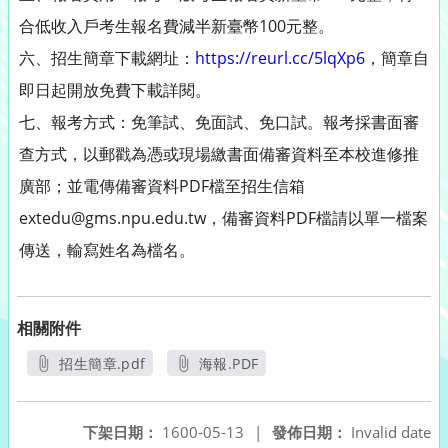
合低收入戶考生報名費減半新臺幣100元整。
六、招生簡章下載網址：
https://reurl.cc/5lqXp6
，簡章自
即日起開放免費下載詳閱。
七、報考方式：免筆試、免面試、免口試。報考採書面審
查方式，以郵戳為憑或現場繳書面備審資料至本校進修推
廣部；並電傳備審資料PDF檔至招生信箱
extedu@gms.npu.edu.tw，備審資料PDF檔請以單一檔案
傳送，輸寫姓名為檔名。
相關附件
招生簡章.pdf
海報.PDF
另開新視窗
另開新視窗
下架日期：
1600-05-13
|
發佈日期：
Invalid date