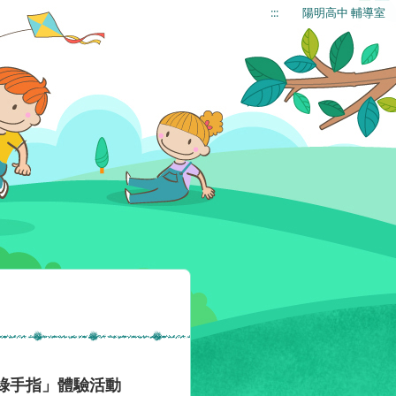
:::
陽明高中 輔導室
藝綠手指」體驗活動