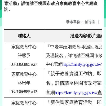
育活動」詳情請至桃園市政府家庭教育中心官網查
詢。
發布單位：
輔導室
|
聯絡人
播送內容/影片連結
家庭教育中心
「中老年婚姻教育-浪漫回溫活
許馨予
受理報名，
詳情請至桃園市政
03-3366885 #27
中心官網
https://family.tycg.gov.tw/
查
「親子教養實踐工作坊」即
家庭教育中心
林恩年
名，詳情請至桃園市政府家
03-3366885 #12
官網
https://family.tycg.gov.tw/
查詢
「新住民家庭教育活動」即
家庭教育中心