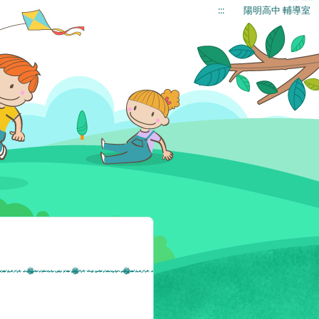
:::
陽明高中 輔導室