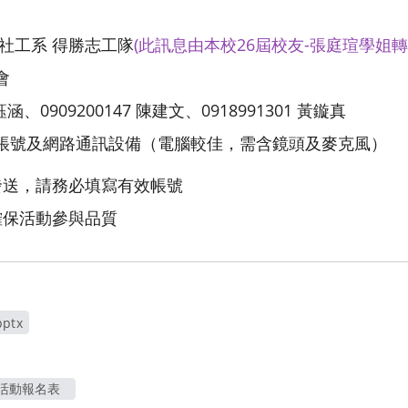
社工系 得勝志工隊
(此訊息由本校26屆校友-張庭瑄學姐轉
會
鈺涵、0909200147 陳建文、0918991301 黃鏇真
帳號及網路通訊設備（電腦較佳，需含鏡頭及麥克風）
發送，請務必填寫有效帳號
確保活動參與品質
ptx
版活動報名表