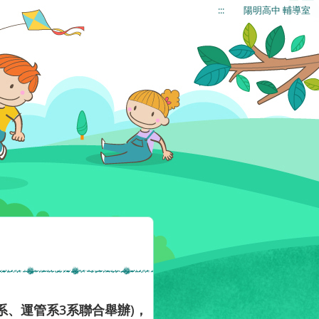
:::
陽明高中 輔導室
系、運管系3系聯合舉辦)，