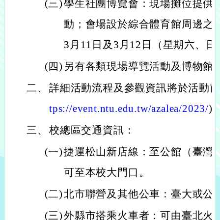
(三)
學生社團博覽會：現場攤位提供
動；會場設於綜合體育館周邊之戶
3月11日及3月12日（星期六、日
(四)
另有各類現場導覽活動及博物館
二、
詳細活動流程及參觀資訊將於活動前
tps://event.ntu.edu.tw/azalea/2023/
)
三、
校總區交通資訊：
(一)
捷運松山新店線：至公館（臺灣
可至本校大門口。
(二)
北市聯營及其他公車：臺大或公
(三)
外縣市搭乘火車者：可由臺北火