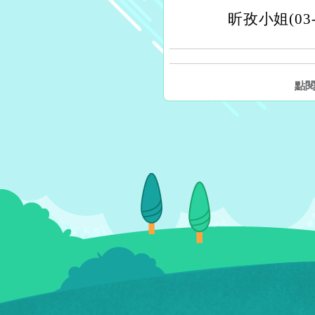
昕孜小姐(03-
點