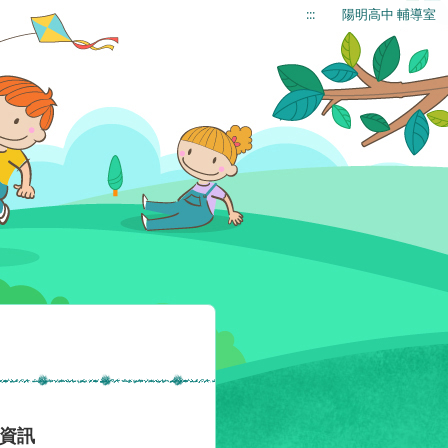
:::
陽明高中 輔導室
資訊