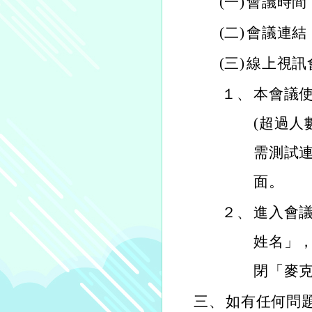
(一)
會議時間：
(二)
會議連結
(三)
線上視訊
１、
本會議使
(超過人
需測試連
面。
２、
進入會
姓名」，
閉「麥
三、
如有任何問