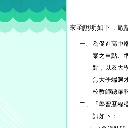
來函說明如下，敬
一、
為促進高中
案之重點、
點，以及大
焦大學端選
校教師踴躍
二、
「學習歷程
訊如下：