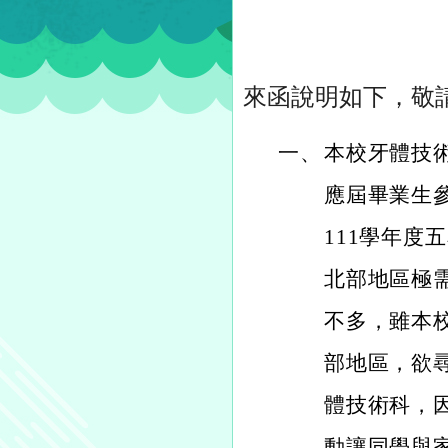
來函說明如下，敬
一、
本校牙體技
應屆畢業生
111學年度
北部地區極
不多，雖本
部地區，欲
體技術科，
動讓同學與