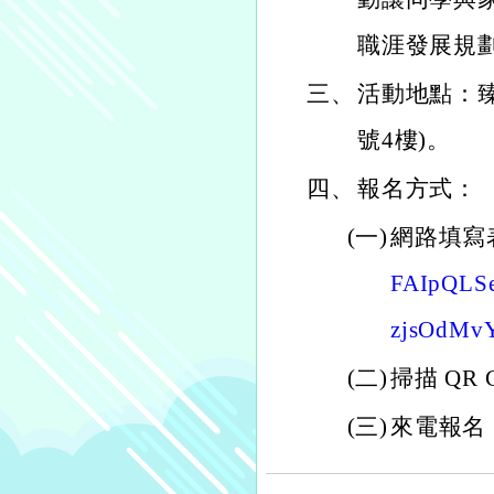
職涯發展規
三、
活動地點：臻
號4樓)。
四、
報名方式：
(一)
網路填寫
FAIpQLS
zjsOdMvY
(二)
掃描 QR 
(三)
來電報名：(