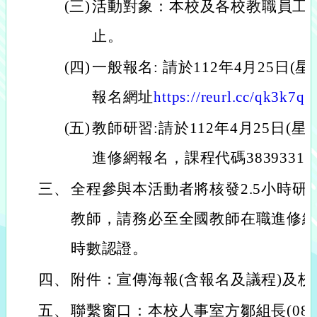
(三)
活動對象：本校及各校教職員工，
止。
(四)
一般報名: 請於112年4月25日
報名網址
https://reurl.cc/qk3k7q
(五)
教師研習:請於112年4月25日(
進修網報名，課程代碼3839331
三、
全程參與本活動者將核發2.5小時研
教師，請務必至全國教師在職進修
時數認證。
四、
附件：宣傳海報(含報名及議程)及
五、
聯繫窗口：本校人事室方鄒組長(08)76