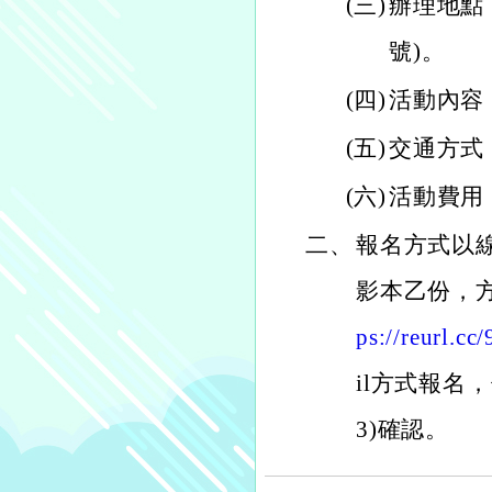
(三)
辦理地點
號)。
(四)
活動內容
(五)
交通方式
(六)
活動費用
二、
報名方式以
影本乙份，
ps://reurl.c
il方式報名，傳
3)確認。