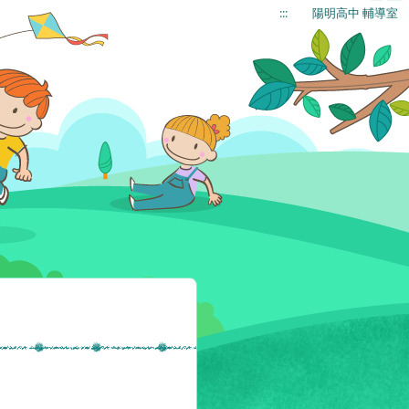
:::
陽明高中 輔導室