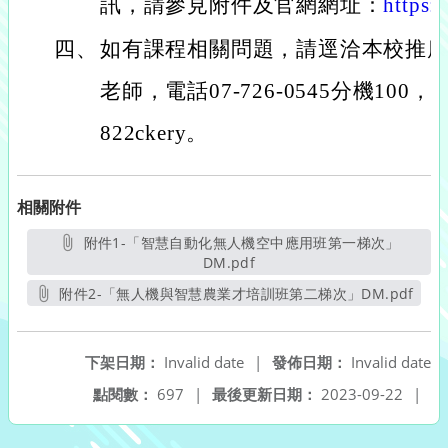
訊，請參見附件及官網網址：
https:/
四、
如有課程相關問題，請逕洽本校推
老師，電話07-726-0545分機100，或官
822ckery。
相關附件
附件1-「智慧自動化無人機空中應用班第一梯次」
DM.pdf
另開新視窗
附件2-「無人機與智慧農業才培訓班第二梯次」DM.pdf
另開新視窗
下架日期：
Invalid date
|
發佈日期：
Invalid date
點閱數：
697
|
最後更新日期：
2023-09-22
|