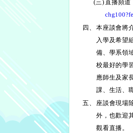
(三)
直播頻道
chg100?fe
四、
本座談會將
入學及希望
備、學系領
校最好的學
應師生及家
課、生活、
五、
座談會現場
外，也歡迎
觀看直播。