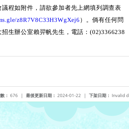
會議程如附件，請欲參加者先上網填列調查表
orms.gle/z8R7V8C33H3WgXej6
）。倘有任何問
招生辦公室賴羿帆先生，電話：(02)3366238
閱數：
676
|
最後更新日期：
2024-01-22
|
下架日期：
Invalid d