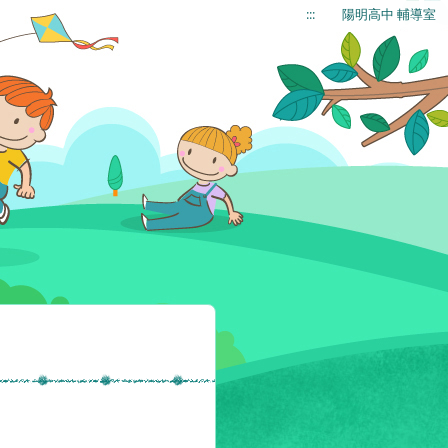
:::
陽明高中 輔導室