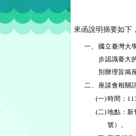
來函說明摘要如下
一、
國立臺灣大
步認識臺大
別辦理旨揭
二、
座談會相關
(一)
時間：1
(二)
地點：新
號）。