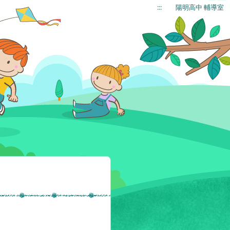
:::
陽明高中 輔導室