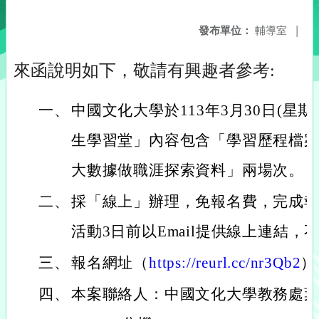
發布單位：
輔導室
|
來函說明如下，敬請有興趣者參考:
一、
中國文化大學於113年3月30日(星
生學習堂」內容包含「學習歷程檔
大數據做職涯探索資料」兩場次。
二、
採「線上」辦理，免報名費，完成
活動3日前以Email提供線上連結
三、
報名網址（
https://reurl.cc/nr3Qb2
）
四、
本案聯絡人：中國文化大學教務處葉璨