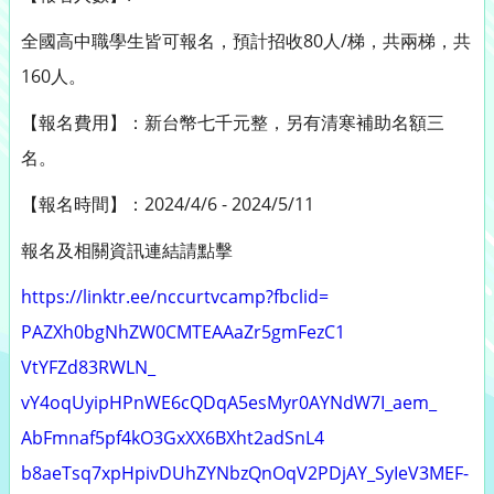
全國高中職學生皆可報名，預計招收80人/梯，共兩梯，
共
160人。
【報名費用】：新台幣七千元整，另有清寒補助名額三
名。
【報名時間】：2024/4/6 - 2024/5/11
報名及相關資訊連結請點擊
https://linktr.ee/nccurtvcamp?
fbclid=
PAZXh0bgNhZW0CMTEAAaZr5gmFezC1
VtYFZd83RWLN_
vY4oqUyipHPnWE6cQDqA5esMyr0AYN
dW7I_aem_
AbFmnaf5pf4kO3GxXX6BXht2adSnL4
b8aeTsq7xpHpivDUhZYNbzQnOqV2PD
jAY_SyIeV3MEF-