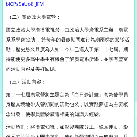
blCPs5eUo8_JFM
（二）關於政大廣電營：
國立政治大學廣播電視營，由政治大學廣電系主辦，廣電
系系學會協
助 ，於每年的暑假期間進行為期兩梯的營隊活
動，歷史悠久且廣為人知
，今年已邁入了第二十七屆。期
待能使更多高中學生有機會了解廣電
系所學，並享有豐富
的活動內容及美好回憶。
（三）活動內容：
第二十七屆廣電營將主題定為「白日夢計畫」意為使學員
身歷其境地
帶入營期間的活動包裝，以實踐夢想為主要概
念出發，
使學員體驗廣電相關的知識與經驗。
活動策劃：將廣電知識，如影製團隊分工、鏡頭運動、影
像元素等等
融入團康遊戲，使創新營期間之一般遊戲，且