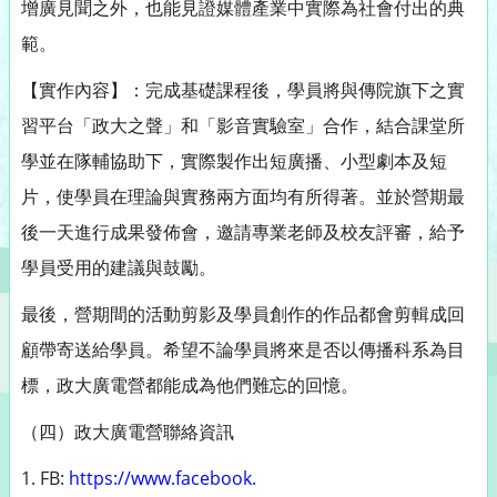
增廣見聞之外，
也能見證媒體產業中實際為社會付出的典
範。
【實作內容】：完成基礎課程後，學員將與傳院旗下之實
習平台「政
大之聲」和「影音實驗室」合作，結合課堂所
學並在隊輔協助下，實
際製作出短廣播、小型劇本及短
片，使學員在理論與實務兩方面均有
所得著。並於營期最
後一天進行成果發佈會，
邀請專業老師及校友評審，給予
學員受用的建議與鼓勵。
最後，
營期間的活動剪影及學員創作的作品都會剪輯成回
顧帶寄送給學員。
希望不論學員將來是否以傳播科系為目
標，政大廣電營都能成為他們
難忘的回憶。
（四）政大廣電營聯絡資訊
1. FB:
https://www.facebook.