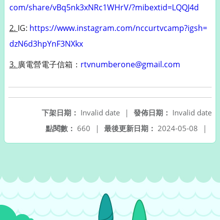
com/share/vBq5nk3xNRc1WHrV/?
mibextid=LQQJ4d
2.
IG:
https://www.instagram.
com/nccurtvcamp?igsh=
dzN6d3hpYnF3NXkx
3.
廣電營電子信箱：
rtvnumberone@gmail.
com
下架日期：
Invalid date
|
發佈日期：
Invalid date
點閱數：
660
|
最後更新日期：
2024-05-08
|