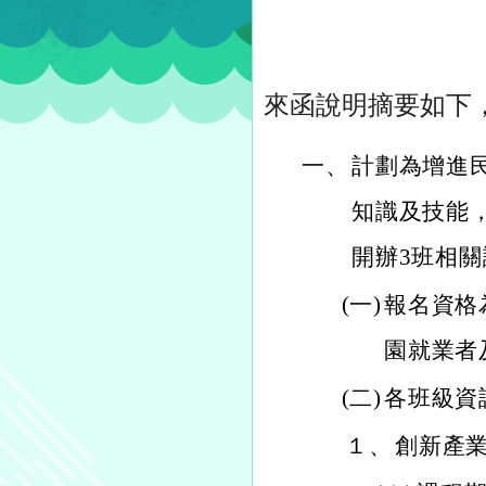
來函說明摘要如下
一、
計劃為增進
知識及技能
開辦3班相
(一)
報名資格
園就業者
(二)
各班級資
１、
創新產業