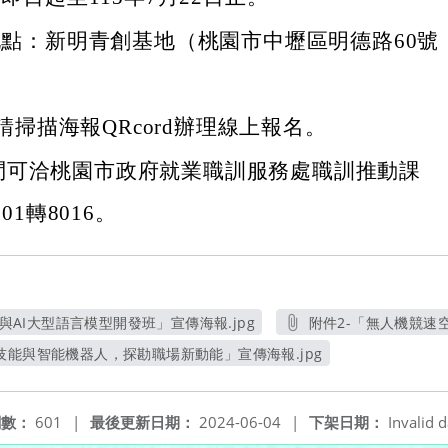
點：新明青創基地（桃園市中壢區明德路60號
。
請掃描海報QRcord辦理線上報名。
問可洽桃園市政府就業職訓服務處職訓推動課
101轉8016。
n與AI大型語言模型開發班」宣傳海報.jpg
附件2-「無人機競速空
另開新視窗
技能與智能機器人，探勘職場新動能」宣傳海報.jpg
另開新視窗
閱數：
601
|
最後更新日期：
2024-06-04
|
下架日期：
Invalid d