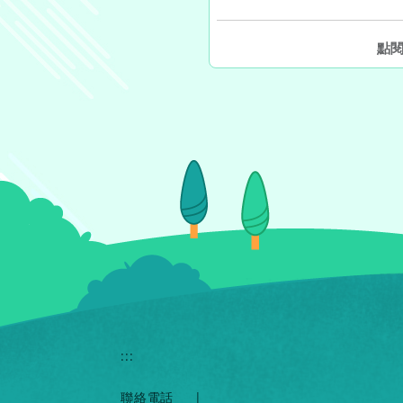
另開新視窗
點
:::
聯絡電話
|