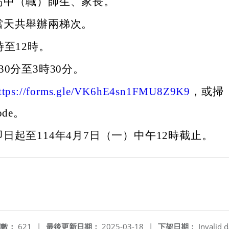
高中（職）師生、家長。
當天共舉辦兩梯次。
時至12時。
30分至3時30分。
ttps://forms.gle/VK6hE4sn1FMU8Z9K9
，或掃
ode。
日起至114年4月7日（一）中午12時截止。
閱數：
621
|
最後更新日期：
2025-03-18
|
下架日期：
Invalid d