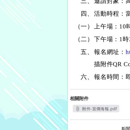
三、
邀請對象：
四、
活動時程：
（一）
上午場：10
（二）
下午場：1時
五、
報名網址：
h
描附件QR C
六、
報名時間：即
相關附件
附件-宣傳海報.pdf
另開新視窗
點