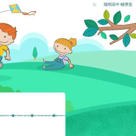
:::
陽明高中 輔導室