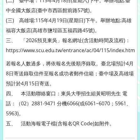
(二) 臺中場：115年4月18日(星期六)下午。舉辦地點:臺
中全國大飯店(臺中市西區館前路57號)。
(三) 高雄場:115年4月19日(星期日)下午。舉辦地點:高雄
福容大飯店(高雄市鹽埕區五福四路45號)。
三、 「2026預見東吳」報名網址(含活動時間及流程)：
https://www.scu.edu.tw/entrance/ac/04/115/index.html
若報名人數過多，將依報名先後順序錄取。臺北場預計4月
8日寄送錄取信件至報名成功者郵件信箱；臺中場及高雄場
預計於4月15日寄送。
四、 本活動聯絡窗口：東吳大學招生組黃昭明先生 電
話：（02）2881-9471 分機6066(或6061~6070；5961、
5963)。
五、 活動海報電子檔(含報名QR Code)如附件。