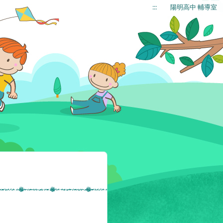
:::
陽明高中 輔導室