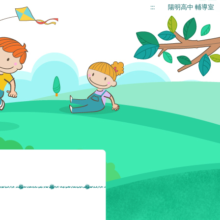
:::
陽明高中 輔導室