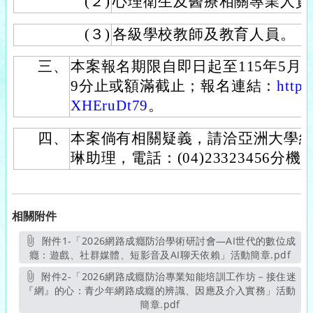
(２)
心理衛生及醫療相關專業人員
(３)
各級學校教師及教育人員。
三、
本案報名期限自即日起至115年5月29
9分止或額滿截止；報名連結：
https
XHEruDt79
。
四、
本案倘有相關疑義，請洽亞洲大學
琳助理，電話：(04)23323456分機3
相關附件
附件1-「2026網路成癮防治學術研討會—AI世代的數位成
癮：遊戲、社群媒體、短影音及AI聊天依賴」活動簡章.pdf
另開
附件2-「2026網路成癮防治專業知能培訓工作坊－接住迷
『網』的心：青少年網路成癮的辨識、因應及介入實務」活動
簡章.pdf
另開新視窗