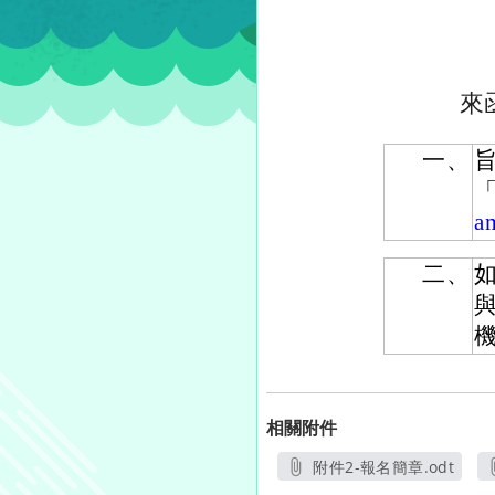
來
一、
a
二、
與
機
相關附件
附件2-報名簡章.odt
另開新視窗