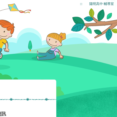
:::
陽明高中 輔導室
資訊