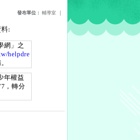
發布單位：
輔導室
|
料:
學網」之
tw/helpdre
請。
少年權益
77，轉分