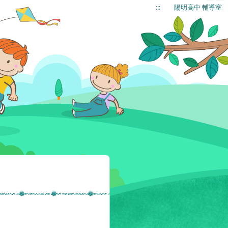
:::
陽明高中 輔導室