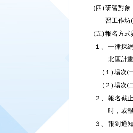
(四)
研習對象
習工作坊
(五)
報名方式
１、
一律採
北區計
(１)
場次(一)
(２)
場次(二)
２、
報名截止
時，或
３、
報到通知