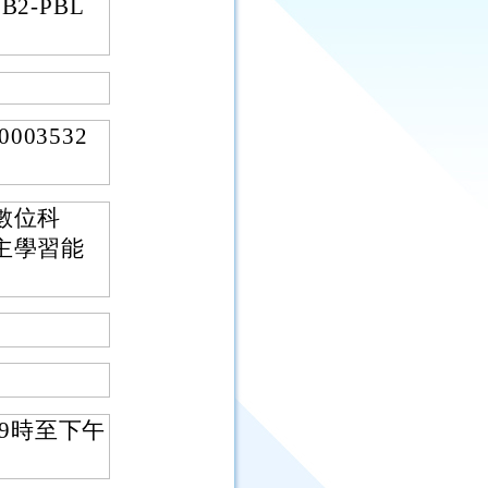
-PBL
03532
數位科
主學習能
午9時至下午