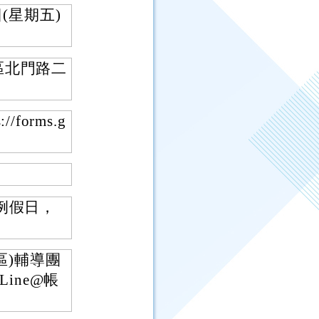
(星期五)
區北門路二
orms.g
例假日，
區)輔導團
Line@帳