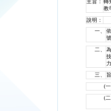
主旨：
轉
教
說明：
一、
依
二、
三、
(一
(二