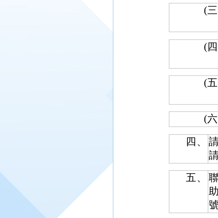
(三
(四
(五
(六
四、
五、
助
號