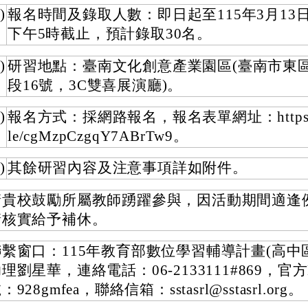
)
報名時間及錄取人數：即日起至115年3月13日
下午5時截止，預計錄取30名。
)
研習地點：臺南文化創意產業園區(臺南市東
段16號，3C雙喜展演廳)。
)
報名方式：採網路報名，報名表單網址：https://f
le/cgMzpCzgqY7ABrTw9。
)
其餘研習內容及注意事項詳如附件。
請貴校鼓勵所屬教師踴躍參與，因活動期間適逢
請核實給予補休。
聯繫窗口：115年教育部數位學習輔導計畫(高中
理劉星華，連絡電話：06-2133111#869，官方
：928gmfea，聯絡信箱：sstasrl@sstasrl.org。