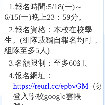
1.
報名時間:5/18
(
一
)
～
6/15
(
一
)
晚上
23
：
59
分。
2.
報名資格
：
本校在校學
生。(組隊或獨自報名均可，
組隊至多5人)
3.
名額限制：至多
60
組。
4.
報名網址：
https://reurl.cc/epbvGM
（須
登入學校google雲帳