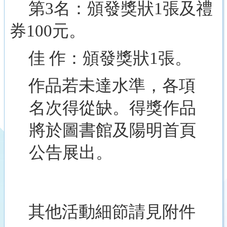
第
3
名：頒發獎狀
1
張及禮
券
100
元。
佳 作：頒發獎狀
1
張。
作品若未達水準，各項
名次得從缺。
得獎
作品
將於圖書館
及陽明首頁
公告展出
。
其他活動細節請見附件