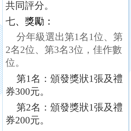
共同評分。
七
、獎勵：
分年級選出第1名1位、第
2名2位、第3名3位，佳作數
位。
第
1
名：頒發獎狀
1
張及禮
券
300
元。
第
2
名：頒發獎狀
1
張及禮
券
200
元。