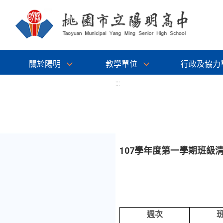
關於陽明
教學單位
行政及協力
:::
107學年度第一學期班級清
週次