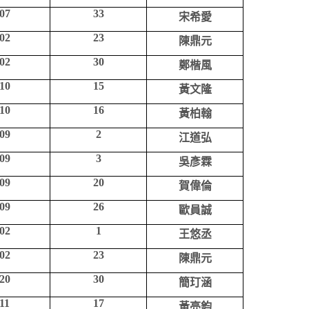
07
33
宋希愛
02
23
陳鼎元
02
30
鄭楷風
10
15
黃文隆
10
16
黃柏翰
09
2
江道弘
09
3
吳彥霖
09
20
賀偉倫
09
26
歐員誠
02
1
王悠丞
02
23
陳鼎元
20
30
簡玎涵
11
17
黃亮鈞