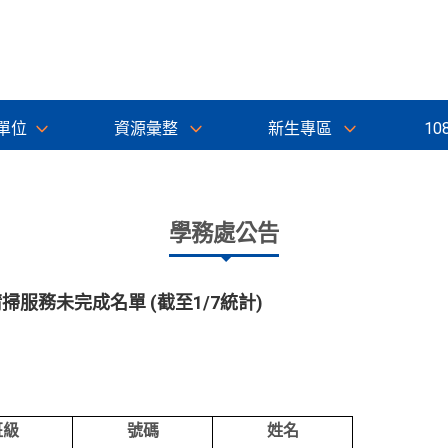
單位
資源彙整
新生專區
10
學務處公告
掃服務未完成名單 (截至1/7統計)
班級
號碼
姓名