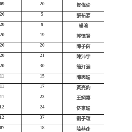
09
20
賀偉倫
20
5
張祐嘉
20
9
楊淯
20
19
郭憶賢
20
20
陳子茵
20
21
陳沛宇
20
30
簡玎涵
11
15
陳懋瑜
11
17
黃亮鈞
11
22
王翊嘉
12
24
佟家瑜
12
37
劉子瑄
07
18
陸恭彥