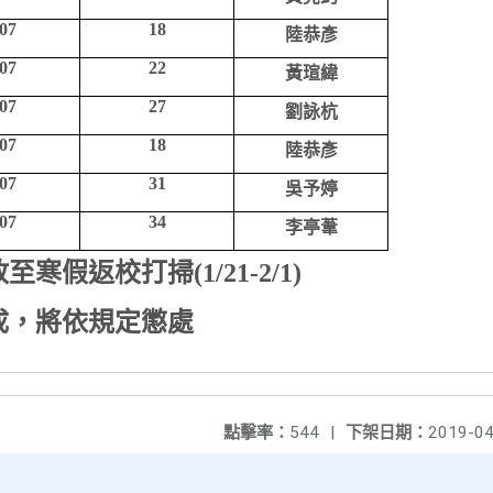
07
18
陸恭彥
07
22
黃瑄緯
07
27
劉詠杭
07
18
陸恭彥
07
31
吳予婷
07
34
李亭葦
放至寒假返校打掃
(1/21-2/1)
，
成
將依規定懲處
點擊率：
544
|
下架日期：
2019-04