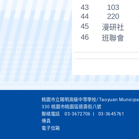
43
103
44
220
45
漫研社
46
班聯會
桃園市立陽明高級中等學校/Taoyuan Municipal Yan
330 桃園市桃園區德壽街八號
聯絡電話
03-3672706
|
03-3645761
傳真
電子信箱