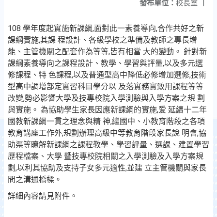
發布單位：
校長室
|
108 學年度起實施新課綱,面對此一素養導向,合作共好之新
課綱實施,其課 程設計、各級學校之準備及教師之專長增
能、主管機關之配套作為等等,皆有相當 大的變動。 針對新
課綱素養導向之課程設計、教學、學習與評量,以及多元選
修課程、特 色課程,以及普通型高中降低必修增加選修,技術
型高中調增部定實習科目學分以 及落實務實致用課程等等
改變,勢必影響大學及技專校院入學測驗與入學方案之規 劃
與實施。 為協助學生家長因應新課綱的實施,爱 延續十二年
國教新課綱一貫之理念與精 神,繼國中、小教育階段之各項
教育講座工作外,規劃辦理高級中等教育階段家長說 明會,協
助渠等瞭解新課綱之課程教學、學習評量、選課、建置學習
歷程檔案、大學 暨技專校院相關之入學測驗及入學方案規
劃,以利其協助及支持子女多元適性,並建 立主管機關與家長
間之溝通橋樑。
詳細內容請見附件。