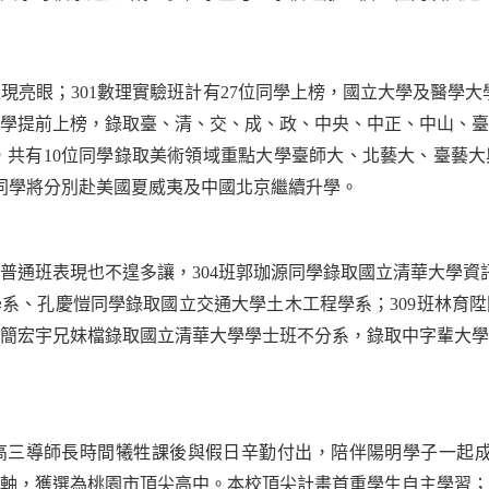
現亮眼；
301
數理實驗班計有
27
位同學上榜，國立大學及醫學大
學提前上榜，錄取臺、清、交、成、政、中央、中正、中山、臺
，共有
10
位同學錄取美術領域重點大學臺師大、北藝大、臺藝大
同學將分別赴美國夏威夷及中國北京繼續升學。
普通班表現也不遑多讓，
304
班郭珈源同學錄取國立清華大學資
學系、孔慶愷同學錄取國立交通大學土木工程學系；
309
班林育陞
簡宏宇兄妹檔錄取國立清華大學學士班不分系，錄取中字輩大學
三導師長時間犧牲課後與假日辛勤付出，陪伴陽明學子一起
軸，獲選為桃園市頂尖高中。本校頂尖計畫首重學生自主學習；