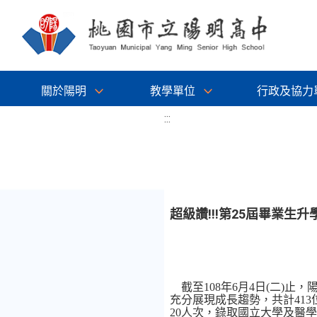
關於陽明
教學單位
行政及協力
:::
超級讚!!!第25屆畢業生升
截至
108
年
6
月
4
日
(
二
)
止，
充分展現成長趨勢，共計
413
20
人次，錄取國立大學及醫學