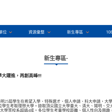
單位
資源彙整
新生專區
10
新生專區-
學大躍進，再創高峰!!!
陽明
25
屆學生在希望入學、特殊選才、個人申請、科大申請，大
位學生考取理想大學。錄取頂尖國立大學臺大、清大、陽明、交
大學等校系超過
4
成。多位學生考量學校距離、個人性向及興趣