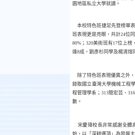
園地區私立大學就讀。
本校特色班捷足先登榜單表
班表現更是亮眼，共計
24
位同
80%
；
320
美術班有
17
位上榜
達
8
成，劉彥杉同學及楊淯煊
除了特色班表現優異之外，
錄取國立臺灣大學機械工程
程管理學系；
313
簡宏芸、
316
數。
宋慶瑋校長非常感謝全體高
始，以「深耕邁頂」為發展主