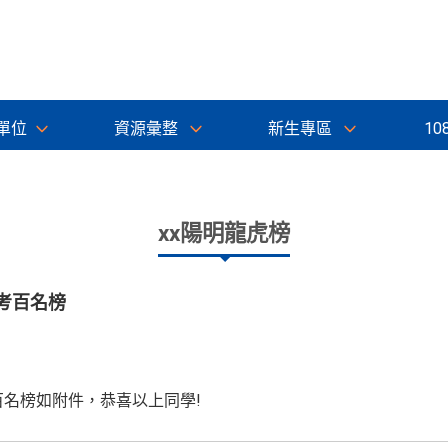
單位
資源彙整
新生專區
10
xx陽明龍虎榜
擬考百名榜
百名榜如附件，恭喜以上同學!