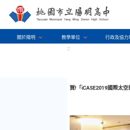
關於陽明
教學單位
行政及協力
:::
賀!「iCASE2019國