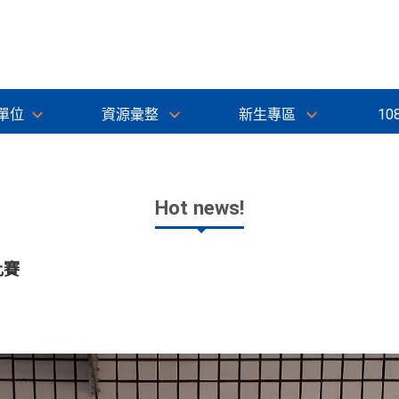
單位
資源彙整
新生專區
10
Hot news!
比賽