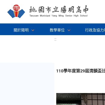
關於陽明
教學單位
行政及協力
:::
110學年度第29屆清韻盃