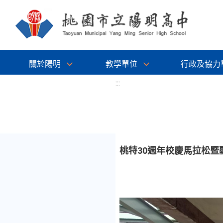
關於陽明
教學單位
行政及協力
:::
桃特30週年校慶馬拉松暨