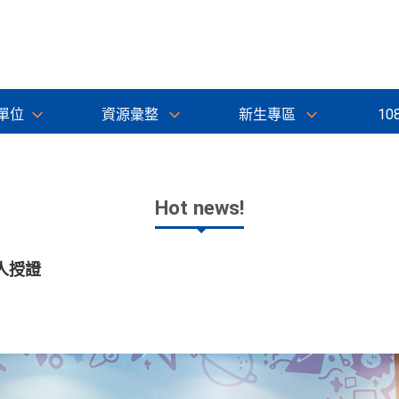
單位
資源彙整
新生專區
10
Hot news!
人授證