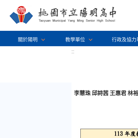
關於陽明
教學單位
行政及協力
:::
李慧珠 邱詩茜 王惠君 