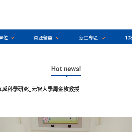
單位
資源彙整
新生專區
10
Hot news!
五感科學研究_元智大學周金枚教授