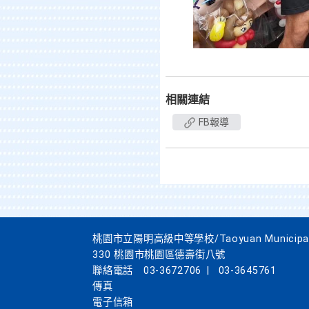
相關連結
FB報導
桃園市立陽明高級中等學校/Taoyuan Municipal Yan
330 桃園市桃園區德壽街八號
聯絡電話
03-3672706
|
03-3645761
傳真
電子信箱