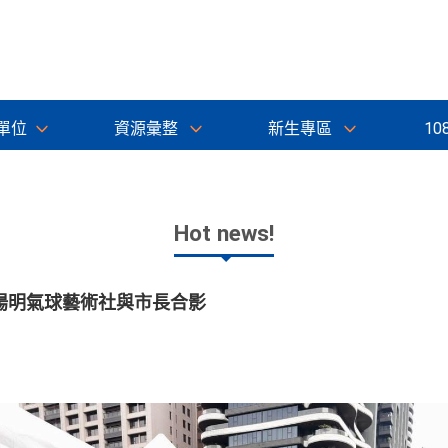
單位
資源彙整
新生專區
10
Hot news!
陽明氣球藝術社與市長合影