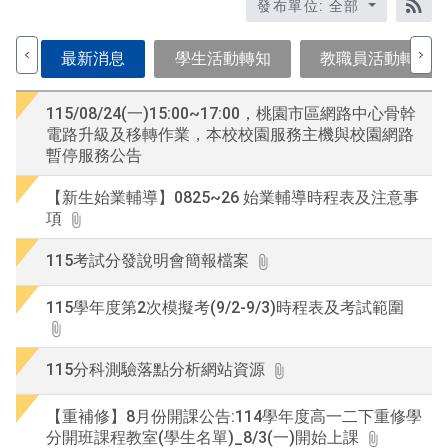
題
發布單位: 全部
關
RS
鍵
最新消息
學生活動轉知
教職員活動轉知
字
後
按
115/08/24(一)15:00~17:00，桃園市區網路中心骨幹
下
電路升級及移轉作業，本校校園服務主機與校園網路
En
暫停服務公告
查
詢
【新生始業輔導】0825~26 始業輔導時程表及注意事
項
115考試分發說明會簡報檔案
115學年度第2次模擬考(9/2-9/3)時程表及考試範圍
115分科測驗落點分析網站資源
【重補修】8月份開課公告:114學年度高一二下重修學
分開班課程教室(學生名單)_8/3(一)開始上課