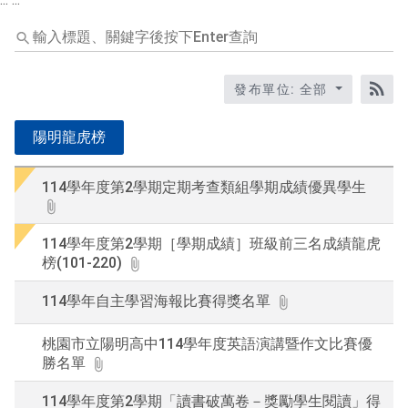
輸
入
標
題
發布單位: 全部
關
RS
鍵
陽明龍虎榜
字
後
按
114學年度第2學期定期考查類組學期成績優異學生
下
En
查
114學年度第2學期［學期成績］班級前三名成績龍虎
詢
榜(101-220)
114學年自主學習海報比賽得獎名單
桃園市立陽明高中114學年度英語演講暨作文比賽優
勝名單
114學年度第2學期「讀書破萬卷－獎勵學生閱讀」得