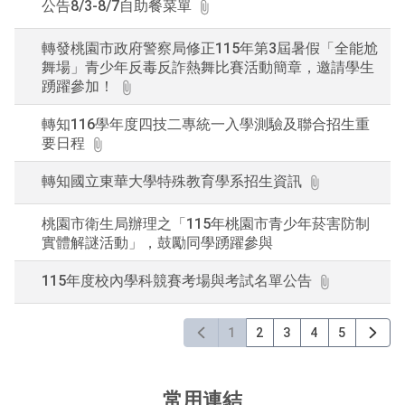
公告8/3-8/7自助餐菜單
轉發桃園市政府警察局修正115年第3屆暑假「全能尬
舞場」青少年反毒反詐熱舞比賽活動簡章，邀請學生
踴躍參加！
轉知116學年度四技二專統一入學測驗及聯合招生重
要日程
轉知國立東華大學特殊教育學系招生資訊
桃園市衛生局辦理之「115年桃園市青少年菸害防制
實體解謎活動」，鼓勵同學踴躍參與
115年度校內學科競賽考場與考試名單公告
1
2
3
4
5
常用連結