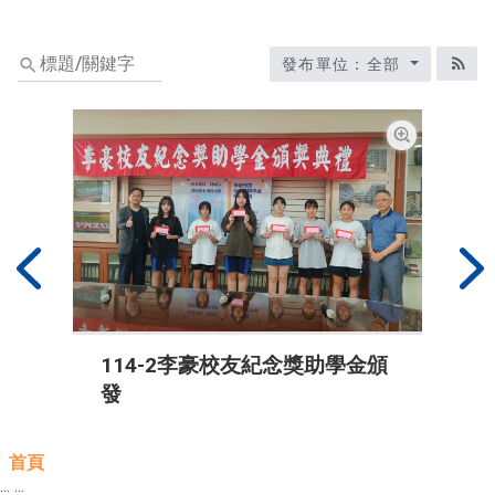
標
發布單位：全部
題/
RS
關
鍵
字
放大圖片
上一篇
下
114-2李豪校友紀念獎助學金頒
發
首頁
:::
:::