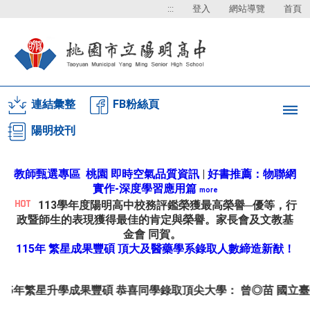
:::
登入
網站導覽
首頁
連結彙整
FB粉絲頁
陽明校刊
教師甄選專區
桃園 即時空氣品質資訊
|
好書推薦：物聯網
實作-深度學習應用篇
more
113學年度陽明高中校務評鑑榮獲最高榮譽─優等，行
政暨師生的表現獲得最佳的肯定與榮譽。家長會及文教基
金會 同賀。
115年 繁星成果豐碩 頂大及醫藥學系錄取人數締造新猷！
碩 恭喜同學錄取頂尖大學： 曾◎苗 國立臺灣大學 獸醫學系 、 李