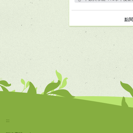
點
:::