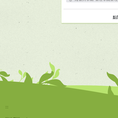
點
:::